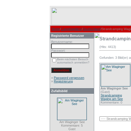
Home
/
Campingplätze
/
Deutschland
/Strandcamping Wag
Registrierte Benutzer
Strandcampin
Benutzername:
(Hits: 4413)
Passwort:
Gefunden: 3 Bild(er) au
Beim nächsten Besuch
automatisch anmelden?
»
Password vergessen
»
Registrierung
Am Waginger See
Zufallsbild
(Gast)
Strandcamping
Waging am See
Kommentare: 0
Am Waginger See
Kommentare: 5
Gast