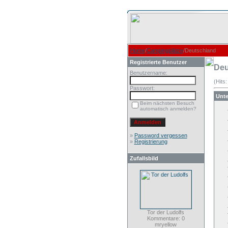
Home
/
Campingplätze
/Deutschland
Registrierte Benutzer
Deu
Benutzername:
(Hits
Passwort:
Unte
Beim nächsten Besuch
automatisch anmelden?
»
Password vergessen
»
Registrierung
Zufallsbild
Tor der Ludolfs
Kommentare: 0
mryellow