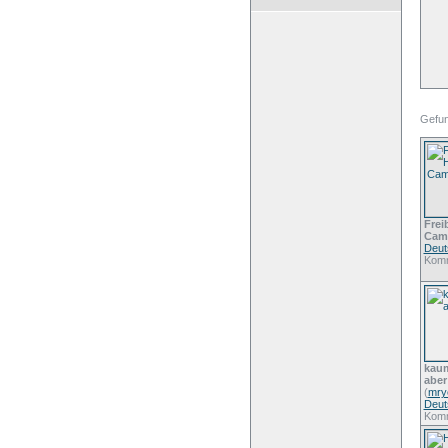
Gefund
Frei
Cam
Deut
Komm
kaum
aber
(
mry
Deut
Komm