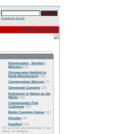
Erweiterte Suche
Top Bilder
Neue Bilder
Kranencamp - Senden (
Münster )
(9)
Ostseecamp-Seeblick in
Rerik-Meschendorf
(18)
Campingplatz Münster
(7)
Spreewald Camping
(15)
Ecktannen in Waren an der
Müritz
(11)
Campingplatz Fink
Cuxhaven
(20)
Berlin Camping Gatow
(11)
Dresden
(4)
Kastlhof
(14)
CP am Ende des Altmühltals, in der
Nähe von Kelheim