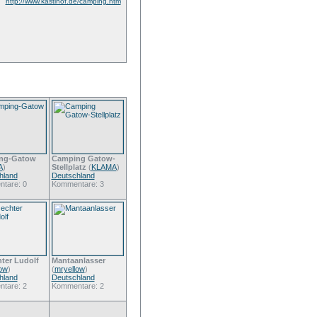
http://www.kastlhof.de/camping.htm
ng-Gatow
Camping Gatow-
A
)
Stellplatz
(
KLAMA
)
hland
Deutschland
tare: 0
Kommentare: 3
hter Ludolf
Mantaanlasser
ow
)
(
mryellow
)
hland
Deutschland
tare: 2
Kommentare: 2