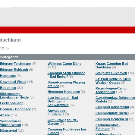
tschland
: 32767)
rkategorien
Edersee-Teichmann
(5)
Wellness Camp Düne
Knaus Camping Bad
6
(11)
Dürkheim
(4)
Edersee-Rehbach
(9)
Camping Stein Simssee
Stellplatz Cuxhaven
(15)
Hennesee
(9)
- Bad Endorf
(6)
CP Paul Heide in Klein
Grav Insel Wesel
(14)
Strandcamping Waging
Waabs - Ostsee
(5)
am See
(3)
Bodensee
(22)
Regenbogen-Camp
Hemmoor Kreidesee
(2)
Tecklenburg
(12)
Südseecamp -
Lüneburger Heide
(5)
Lug ins Land - Bad
Campingplatz Doktorsee
Bellingen -
Rinteln
(11)
Frickenhausen
(5)
Schwarzwald
(5)
Camping Kaiserstuhl
(4)
Gohren - Bodensee
(2)
Auwaldsee -
Campingplatz Riegel
(2)
Ingolstadt
(3)
Alfsee
(15)
Camping Heidelberg
(2)
Gut Ludwigsburg -
Sonnenwiese
Ostsee
(7)
Vlotho/Weser
(19)
Katharinenhof -
Fehmarn
(5)
Camping Hopfensee bei
Münstertal
(17)
Füssen
(8)
Kühlungsborn -