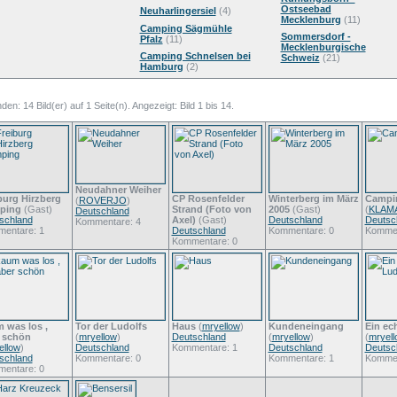
Ostseebad
Neuharlingersiel
(4)
Mecklenburg
(11)
Camping Sägmühle
Sommersdorf -
Pfalz
(11)
Mecklenburgische
Camping Schnelsen bei
Schweiz
(21)
Hamburg
(2)
en: 14 Bild(er) auf 1 Seite(n). Angezeigt: Bild 1 bis 14.
Neudahner Weiher
burg Hirzberg
CP Rosenfelder
Winterberg im März
Campi
(
ROVERJO
)
ping
(Gast)
Strand (Foto von
2005
(Gast)
(
KLAM
Deutschland
schland
Axel)
(Gast)
Deutschland
Deutsc
Kommentare: 4
entare: 1
Deutschland
Kommentare: 0
Kommen
Kommentare: 0
 was los ,
Tor der Ludolfs
Haus
(
mryellow
)
Kundeneingang
Ein ec
 schön
(
mryellow
)
Deutschland
(
mryellow
)
(
mryell
ellow
)
Deutschland
Kommentare: 1
Deutschland
Deutsc
schland
Kommentare: 0
Kommentare: 1
Kommen
entare: 0