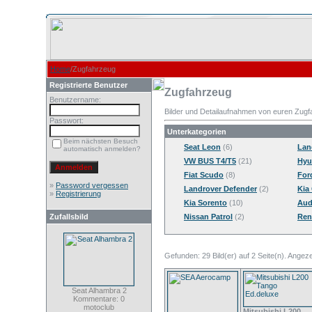
Home
/Zugfahrzeug
Registrierte Benutzer
Zugfahrzeug
Benutzername:
Bilder und Detailaufnahmen von euren Zugf
Passwort:
Unterkategorien
Beim nächsten Besuch
Seat Leon
(6)
Lan
automatisch anmelden?
VW BUS T4/T5
(21)
Hyu
Fiat Scudo
(8)
For
»
Password vergessen
Landrover Defender
(2)
Kia 
»
Registrierung
Kia Sorento
(10)
Aud
Zufallsbild
Nissan Patrol
(2)
Rena
Gefunden: 29 Bild(er) auf 2 Seite(n). Angezei
Seat Alhambra 2
Kommentare: 0
motoclub
Mitsubishi L200