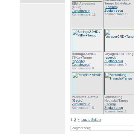
Tango Ed.deluxe
SEA Aerocamp
(
Zossen
)
(Gast)
Zugfahrzeug
Zugfahrzeug
Kommentare: 11
Kommentare: 11
Berlingo2.0HDI/
VoyagerCRD+Tang
79Kw+Tango
(
speedy
)
(
speedy
)
Zugfahrzeug
Zugfahrzeug
Kommentare: 0
Kommentare: 0
Parkplatz Alsfeld
Verbindung
(
Georg
)
Hyundai/Tango
Zugfahrzeug
(
Georg
)
Kommentare: 0
Zugfahrzeug
Kommentare: 1
1
2
»
Letzte Seite »