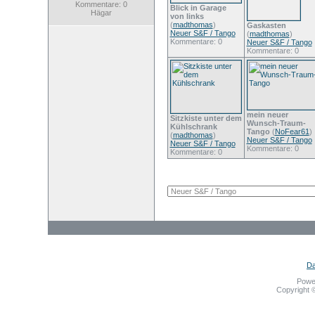
Kommentare: 0
Blick in Garage
Hägar
von links
(
madthomas
)
Gaskasten
Neuer S&F / Tango
(
madthomas
)
Kommentare: 0
Neuer S&F / Tango
Kommentare: 0
mein neuer
Sitzkiste unter dem
Wunsch-Traum-
Kühlschrank
Tango
(
NoFear61
)
(
madthomas
)
Neuer S&F / Tango
Neuer S&F / Tango
Kommentare: 0
Kommentare: 0
Da
Powe
Copyright