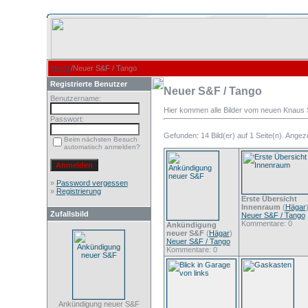
Home
/Neuer S&F / Tango
Registrierte Benutzer
Neuer S&F / Tango
Benutzername:
Hier kommen alle Bilder vom neuen Knaus S
Passwort:
Gefunden: 14 Bild(er) auf 1 Seite(n). Angezei
Beim nächsten Besuch
automatisch anmelden?
»
Password vergessen
»
Registrierung
Erste Übersicht
Innenraum
(
Hägar
Zufallsbild
Neuer S&F / Tango
Kommentare: 0
Ankündigung
neuer S&F
(
Hägar
)
Neuer S&F / Tango
Kommentare: 0
Ankündigung neuer S&F