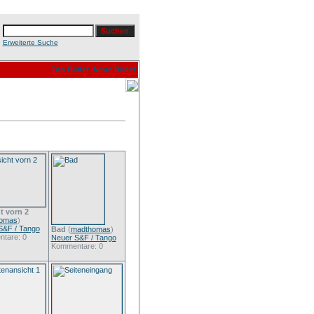
Erweiterte Suche
Top Bilder
Neue Bilder
t vorn 2
omas
)
S&F / Tango
Bad
(
madthomas
)
tare: 0
Neuer S&F / Tango
Kommentare: 0