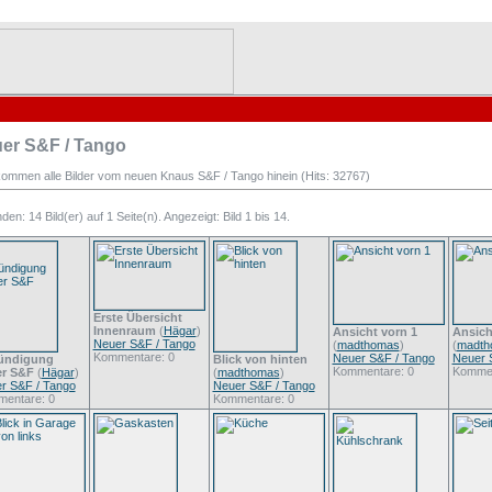
er S&F / Tango
kommen alle Bilder vom neuen Knaus S&F / Tango hinein (Hits: 32767)
en: 14 Bild(er) auf 1 Seite(n). Angezeigt: Bild 1 bis 14.
Erste Übersicht
Innenraum
(
Hägar
)
Ansicht vorn 1
Ansich
Neuer S&F / Tango
(
madthomas
)
(
madth
Kommentare: 0
Neuer S&F / Tango
Neuer 
ündigung
Blick von hinten
Kommentare: 0
Kommen
r S&F
(
Hägar
)
(
madthomas
)
r S&F / Tango
Neuer S&F / Tango
entare: 0
Kommentare: 0