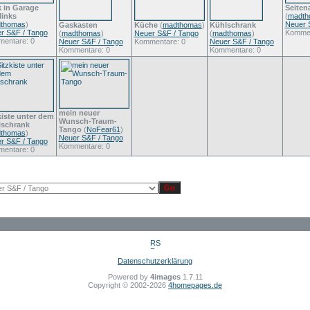
k in Garage
Seiten
links
(
madth
thomas
)
Neuer 
Gaskasten
Küche
(
madthomas
)
Kühlschrank
r S&F / Tango
Kommen
(
madthomas
)
Neuer S&F / Tango
(
madthomas
)
entare: 0
Neuer S&F / Tango
Kommentare: 0
Neuer S&F / Tango
Kommentare: 0
Kommentare: 0
mein neuer
kiste unter dem
Wunsch-Traum-
schrank
Tango
(
NoFear61
)
thomas
)
Neuer S&F / Tango
r S&F / Tango
Kommentare: 0
entare: 0
Datenschutzerklärung
Powered by
4images
1.7.11
Copyright © 2002-2026
4homepages.de