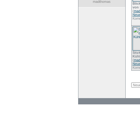
madthomas
Blic
von 
(
mad
Neue
Komm
Sitz
Kühl
(
mad
Neue
Komm