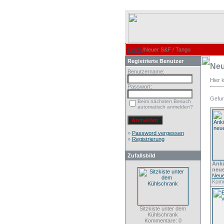
Home
/Neuer S&F / Tango
Registrierte Benutzer
Neu
Benutzername:
Hier 
Passwort:
Gefund
Beim nächsten Besuch
automatisch anmelden?
»
Password vergessen
»
Registrierung
Zufallsbild
Ank
neue
Neue
Komm
Sitzkiste unter dem
Kühlschrank
Kommentare: 0