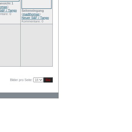
ansicht 1
omas
)
S&F / Tango
Seiteneingang
tare: 0
(
madthomas
)
Neuer S&F / Tango
Kommentare: 0
Bilder pro Seite: