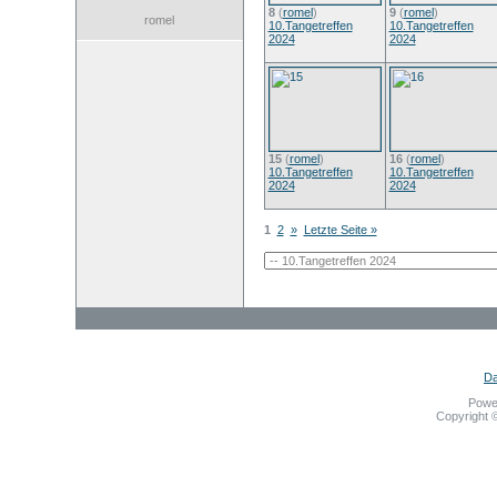
8
(
romel
)
9
(
romel
)
romel
10.Tangetreffen
10.Tangetreffen
2024
2024
15
(
romel
)
16
(
romel
)
10.Tangetreffen
10.Tangetreffen
2024
2024
1
2
»
Letzte Seite »
Da
Powe
Copyright