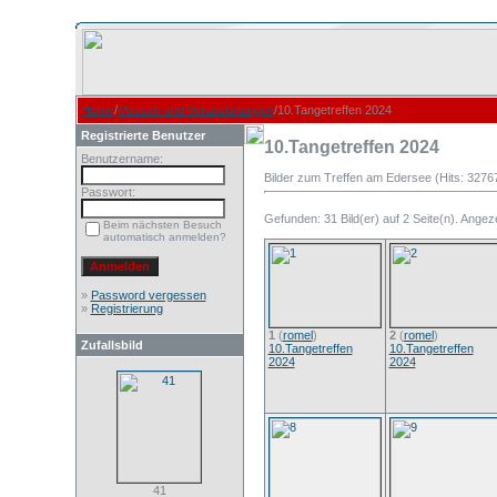
Home
/
Messen und Veranstaltungen
/10.Tangetreffen 2024
Registrierte Benutzer
10.Tangetreffen 2024
Benutzername:
Bilder zum Treffen am Edersee (Hits: 3276
Passwort:
Gefunden: 31 Bild(er) auf 2 Seite(n). Angezei
Beim nächsten Besuch
automatisch anmelden?
»
Password vergessen
»
Registrierung
1
(
romel
)
2
(
romel
)
Zufallsbild
10.Tangetreffen
10.Tangetreffen
2024
2024
41