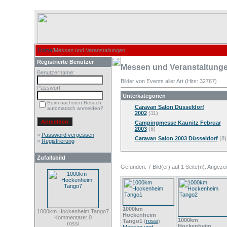
Home
/Messen und Veranstaltungen
Registrierte Benutzer
Messen und Veranstaltung
Benutzername:
Bilder von Events aller Art (Hits: 32767)
Passwort:
Unterkategorien
Beim nächsten Besuch
Caravan Salon Düsseldorf
automatisch anmelden?
2002
(11)
Campingmesse Kaunitz Februar
2003
(8)
»
Password vergessen
Caravan Salon 2003 Düsseldorf
(8)
»
Registrierung
Zufallsbild
Gefunden: 7 Bild(er) auf 1 Seite(n). Angezeig
1000km
1000km Hockenheim Tango7
Hockenheim
Kommentare: 0
1000km
Tango1
(
rossi
)
rossi
Hockenheim