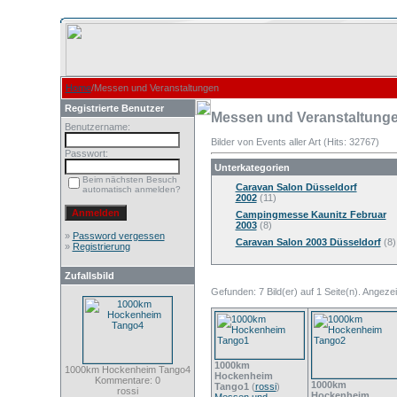
Home
/Messen und Veranstaltungen
Registrierte Benutzer
Messen und Veranstaltung
Benutzername:
Bilder von Events aller Art (Hits: 32767)
Passwort:
Unterkategorien
Beim nächsten Besuch
Caravan Salon Düsseldorf
automatisch anmelden?
2002
(11)
Campingmesse Kaunitz Februar
2003
(8)
»
Password vergessen
Caravan Salon 2003 Düsseldorf
(8)
»
Registrierung
Zufallsbild
Gefunden: 7 Bild(er) auf 1 Seite(n). Angezeig
1000km
1000km Hockenheim Tango4
Hockenheim
Kommentare: 0
1000km
Tango1
(
rossi
)
rossi
Hockenheim