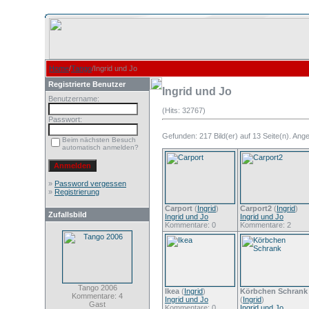
Home
/
Tango
/Ingrid und Jo
Registrierte Benutzer
Ingrid und Jo
Benutzername:
(Hits: 32767)
Passwort:
Gefunden: 217 Bild(er) auf 13 Seite(n). Angez
Beim nächsten Besuch
automatisch anmelden?
»
Password vergessen
»
Registrierung
Carport
(
Ingrid
)
Carport2
(
Ingrid
)
Zufallsbild
Ingrid und Jo
Ingrid und Jo
Kommentare: 0
Kommentare: 2
Tango 2006
Ikea
(
Ingrid
)
Körbchen Schrank
Kommentare: 4
Ingrid und Jo
(
Ingrid
)
Gast
Kommentare: 0
Ingrid und Jo