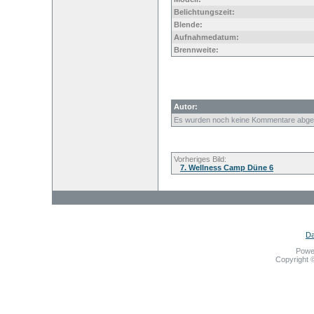
Belichtungszeit:
Blende:
Aufnahmedatum:
Brennweite:
Autor:
Es wurden noch keine Kommentare abge
Vorheriges Bild:
7. Wellness Camp Düne 6
Da
Powe
Copyright