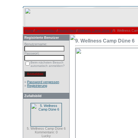
Home
/
Campingplätze
/
Deutschland
/
Wellness Camp Düne 6
/9. Wellness Ca
Registrierte Benutzer
9. Wellness Camp Düne 6
Benutzername:
Passwort:
Beim nächsten Besuch
automatisch anmelden?
»
Password vergessen
»
Registrierung
Zufallsbild
5. Wellness Camp Düne 6
Kommentare: 0
Lucky