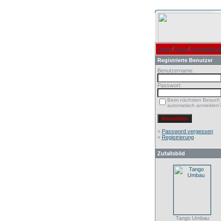
Home
/
Tango
/
Dorndieldog
Registrierte Benutzer
Benutzername:
Passwort:
Beim nächsten Besuch
automatisch anmelden
»
Password vergessen
»
Registrierung
Zufallsbild
Tango Umbau