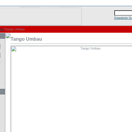
Erweiterte S
gen
/Tango Umbau
Tango Umbau
?