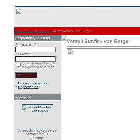
Home
/
Tango
/
Seetango
/Vorzelt Sunflex von Berger
Registrierte Benutzer
Vorzelt Sunflex von Berger
Benutzername:
Passwort:
Beim nächsten Besuch
automatisch anmelden?
»
Password vergessen
»
Registrierung
Zufallsbild
Vorzelt Sunflex von Berger
Kommentare: 11
Seetango