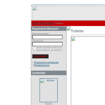
Home
/
Tango
/
Nordy
/Toilette
Registrierte Benutzer
Toilette
Benutzername:
Passwort:
Beim nächsten Besuch
automatisch anmelden?
»
Password vergessen
»
Registrierung
Zufallsbild
Küche