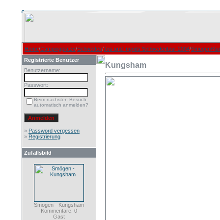
Home
/
Campingplätze
/
Schweden
/
Jos und Ingrids Schwedentour 2004
/
Smögen/Ku
Registrierte Benutzer
Kungsham
Benutzername:
Passwort:
Beim nächsten Besuch
automatisch anmelden?
»
Password vergessen
»
Registrierung
Zufallsbild
Smögen - Kungsham
Kommentare: 0
Gast