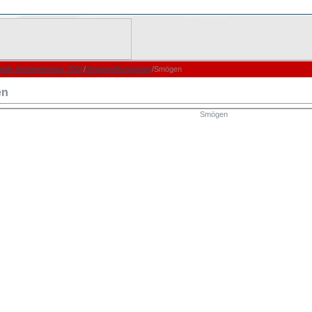
grids Schwedentour 2004
/
Smögen/Kungsham
/Smögen
en