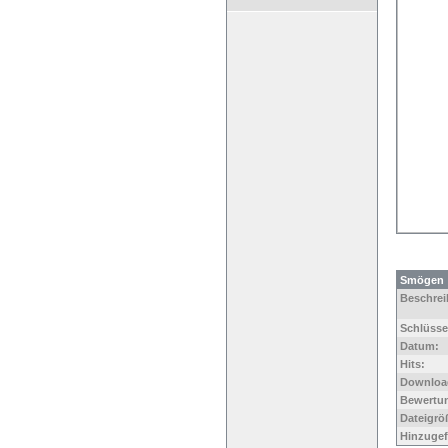
Smögen
Beschrei
Schlüsse
Datum:
Hits:
Downloa
Bewertu
Dateigrö
Hinzugef