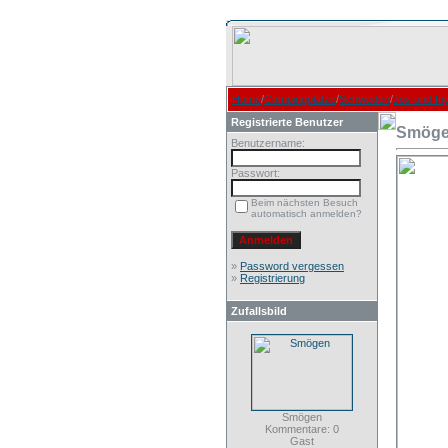
Home
/
Campingplätze
/
Schweden
/
Jos und In
Registrierte Benutzer
Smög
Benutzername:
Passwort:
Beim nächsten Besuch
automatisch anmelden?
»
Password vergessen
»
Registrierung
Zufallsbild
Smögen
Kommentare: 0
Gast