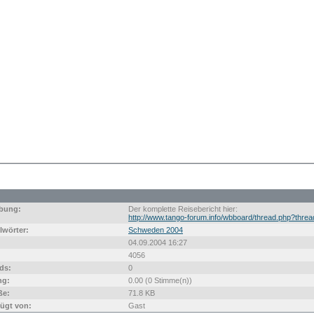
bung:
Der komplette Reisebericht hier:
http://www.tango-forum.info/wbboard/thread.php?thre
lwörter:
Schweden 2004
04.09.2004 16:27
4056
ds:
0
ng:
0.00 (0 Stimme(n))
ße:
71.8 KB
ügt von:
Gast