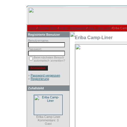
Home
/
Sonstige Bilder
/
Andere Wohnwagen
/
Eriba Camp-Liner
/Eriba Cam
Registrierte Benutzer
Eriba Camp-Liner
Benutzername:
Passwort:
Beim nächsten Besuch
automatisch anmelden?
»
Password vergessen
»
Registrierung
Zufallsbild
Eriba Camp-Liner
Kommentare: 0
Gast