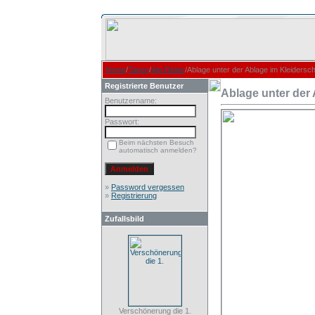
Home
/
Tango
/
Alp-Reiter
/Ablage unter der Ablage im Kleidersc
Registrierte Benutzer
Ablage unter der 
Benutzername:
Passwort:
Beim nächsten Besuch
automatisch anmelden?
»
Password vergessen
»
Registrierung
Zufallsbild
Verschönerung die 1.