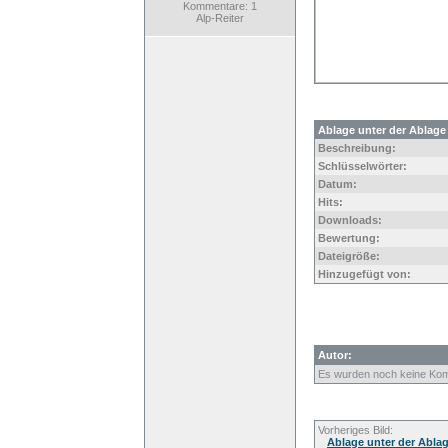
Kommentare: 1
Alp-Reiter
Ablage unter der Ablage
Beschreibung:
Schlüsselwörter:
Datum:
Hits:
Downloads:
Bewertung:
Dateigröße:
Hinzugefügt von:
Autor:
Es wurden noch keine Ko
Vorheriges Bild:
Ablage unter der Ablag