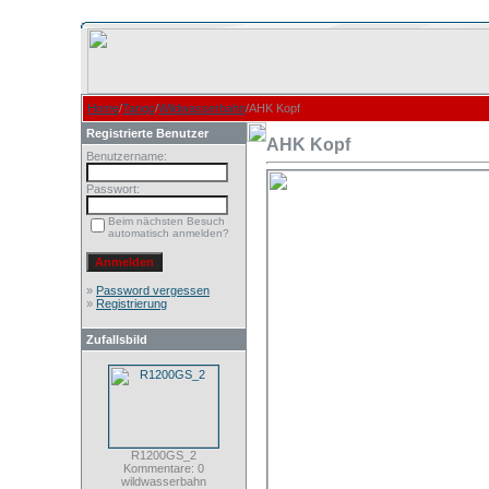
Home
/
Tango
/
Wildwasserbahn
/AHK Kopf
Registrierte Benutzer
AHK Kopf
Benutzername:
Passwort:
Beim nächsten Besuch
automatisch anmelden?
»
Password vergessen
»
Registrierung
Zufallsbild
R1200GS_2
Kommentare: 0
wildwasserbahn