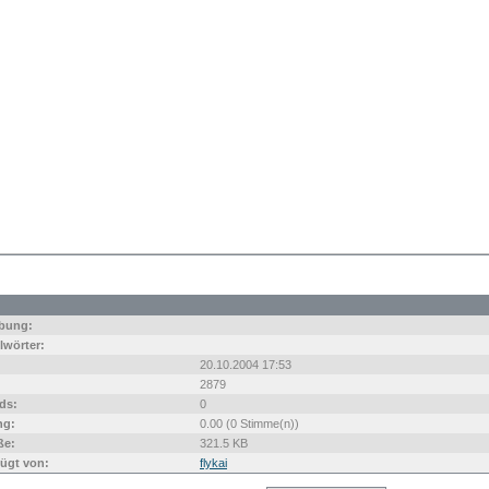
bung:
lwörter:
20.10.2004 17:53
2879
ds:
0
ng:
0.00 (0 Stimme(n))
ße:
321.5 KB
ügt von:
flykai