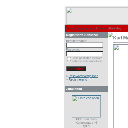
Home
/
Campingplätze
/
Kroatien
/Karl May
Registrierte Benutzer
Karl M
Benutzername:
Passwort:
Beim nächsten Besuch
automatisch anmelden?
»
Password vergessen
»
Registrierung
Zufallsbild
Platz von oben
Kommentare: 4
flykai