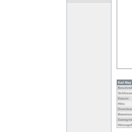
Karl May
Beschrei
Schlüsse
Datum:
Hits:
Downloa
Bewertu
Dateigrö
Hinzugef