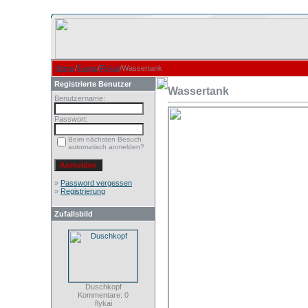
Home
/
Tango
/
Flykai
/Wassertank
Registrierte Benutzer
Wassertank
Benutzername:
Passwort:
Beim nächsten Besuch
automatisch anmelden?
»
Password vergessen
»
Registrierung
Zufallsbild
Duschkopf
Kommentare: 0
flykai