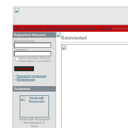
Home
/
Campingplätze
/
Niederlande
/
Flevostrand / Harderwijk / Flevoland
/Bataviasta
Registrierte Benutzer
Bataviastad
Benutzername:
Passwort:
Beim nächsten Besuch
automatisch anmelden?
»
Password vergessen
»
Registrierung
Zufallsbild
Harderwijk Restaurant
Kommentare: 0
Gast