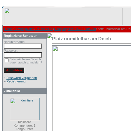
Home
/
Campingplätze
/
Deutschland
/
Campingplatz Fink Cuxhaven
/Platz unmittelbar am De
Registrierte Benutzer
Platz unmittelbar am Deich
Benutzername:
Passwort:
Beim nächsten Besuch
automatisch anmelden?
»
Password vergessen
»
Registrierung
Zufallsbild
Kleintiere
Kommentare: 1
Tango Peter