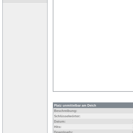
Platz unmittelbar am Deich
Beschreibung:
Schlüsselwörter:
Datum:
Hits:
Downloads: