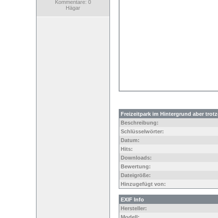
Kommentare: 0
Hägar
Freizeitpark im Hintergrund aber tro
Beschreibung:
Schlüsselwörter:
Datum:
Hits:
Downloads:
Bewertung:
Dateigröße:
Hinzugefügt von:
EXIF Info
Hersteller:
Modell: