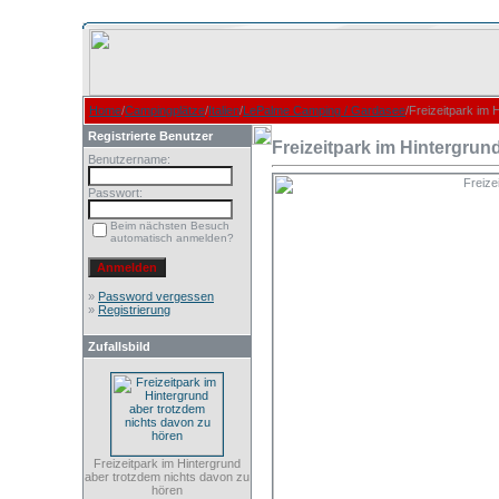
Home
/
Campingplätze
/
Italien
/
LePalme Camping / Gardasee
/Freizeitpark im
Registrierte Benutzer
Freizeitpark im Hintergrun
Benutzername:
Passwort:
Beim nächsten Besuch
automatisch anmelden?
»
Password vergessen
»
Registrierung
Zufallsbild
Freizeitpark im Hintergrund
aber trotzdem nichts davon zu
hören