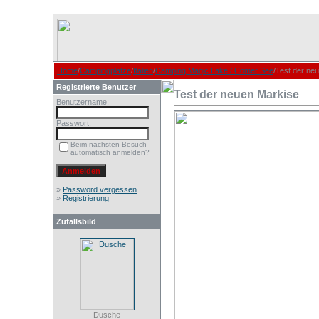
Home
/
Campingplätze
/
Italien
/
Camping Magic Lake / Comer See
/Test der ne
Registrierte Benutzer
Test der neuen Markise
Benutzername:
Passwort:
Beim nächsten Besuch
automatisch anmelden?
»
Password vergessen
»
Registrierung
Zufallsbild
Dusche