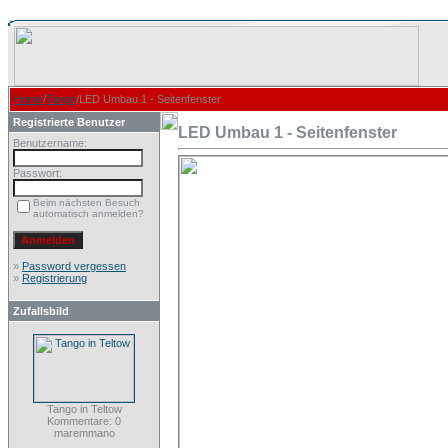
Home
/
Tango
/LED Umbau 1 - Seitenfenster
Registrierte Benutzer
LED Umbau 1 - Seitenfenster
Benutzername:
Passwort:
Beim nächsten Besuch
automatisch anmelden?
»
Password vergessen
»
Registrierung
Zufallsbild
Tango in Teltow
Kommentare: 0
maremmano