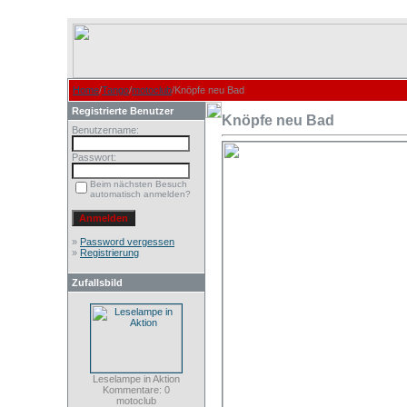
Home
/
Tango
/
motoclub
/Knöpfe neu Bad
Registrierte Benutzer
Knöpfe neu Bad
Benutzername:
Passwort:
Beim nächsten Besuch
automatisch anmelden?
»
Password vergessen
»
Registrierung
Zufallsbild
Leselampe in Aktion
Kommentare: 0
motoclub