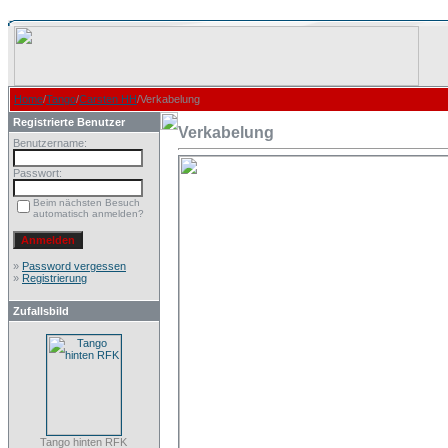
Home
/
Tango
/
Carsten HH
/Verkabelung
Registrierte Benutzer
Verkabelung
Benutzername:
Passwort:
Beim nächsten Besuch
automatisch anmelden?
»
Password vergessen
»
Registrierung
Zufallsbild
Tango hinten RFK