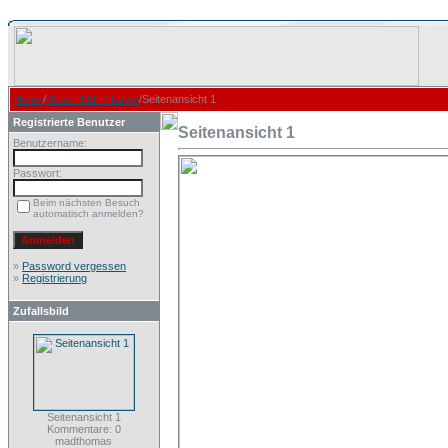
Home
/
Neuer S&F / Tango
/Seitenansicht 1
Registrierte Benutzer
Seitenansicht 1
Benutzername:
Passwort:
Beim nächsten Besuch
automatisch anmelden?
»
Password vergessen
»
Registrierung
Zufallsbild
Seitenansicht 1
Kommentare: 0
madthomas