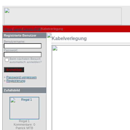
Home
/
Tango
/
Patrick MTB
/Kabelverlegung
Registrierte Benutzer
Kabelverlegung
Benutzername:
Passwort:
Beim nächsten Besuch
automatisch anmelden?
»
Password vergessen
»
Registrierung
Zufallsbild
Regal 1
Kommentare: 0
Patrick MTB