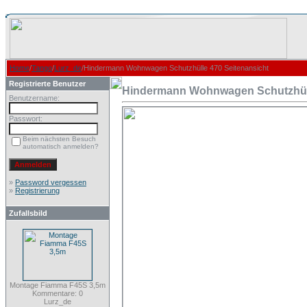
Home
/
Tango
/
Lurz_de
/Hindermann Wohnwagen Schutzhülle 470 Seitenansicht
Registrierte Benutzer
Hindermann Wohnwagen Schutzhüll
Benutzername:
Passwort:
Beim nächsten Besuch
automatisch anmelden?
»
Password vergessen
»
Registrierung
Zufallsbild
Montage Fiamma F45S 3,5m
Kommentare: 0
Lurz_de