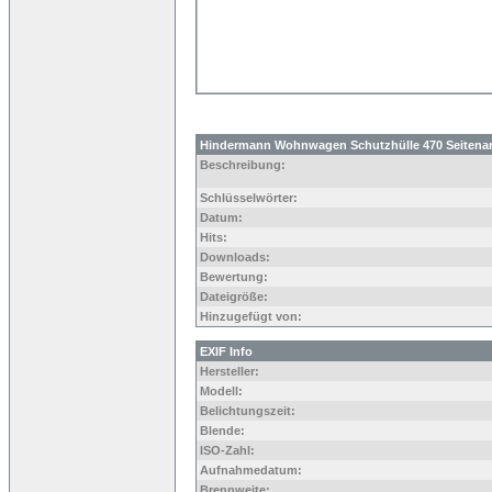
Hindermann Wohnwagen Schutzhülle 470 Seitena
Beschreibung:
Schlüsselwörter:
Datum:
Hits:
Downloads:
Bewertung:
Dateigröße:
Hinzugefügt von:
EXIF Info
Hersteller:
Modell:
Belichtungszeit:
Blende:
ISO-Zahl:
Aufnahmedatum:
Brennweite: