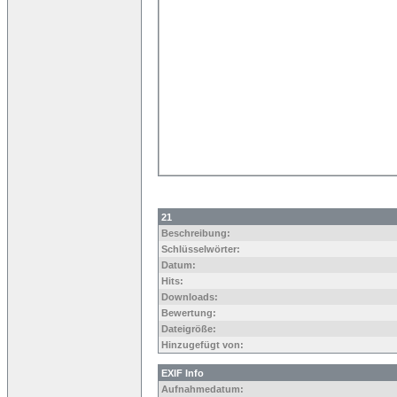
21
Beschreibung:
Schlüsselwörter:
Datum:
Hits:
Downloads:
Bewertung:
Dateigröße:
Hinzugefügt von:
EXIF Info
Aufnahmedatum: