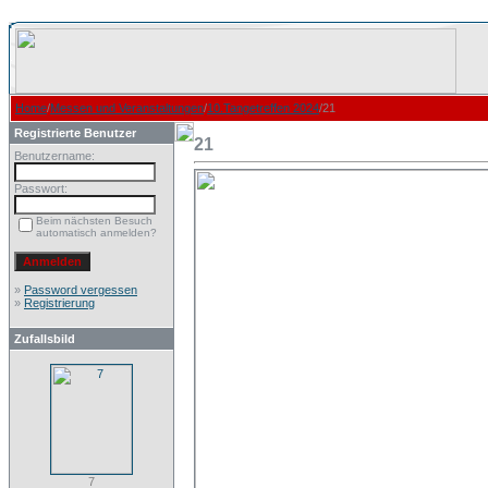
Home
/
Messen und Veranstaltungen
/
10.Tangetreffen 2024
/21
Registrierte Benutzer
21
Benutzername:
Passwort:
Beim nächsten Besuch
automatisch anmelden?
»
Password vergessen
»
Registrierung
Zufallsbild
7