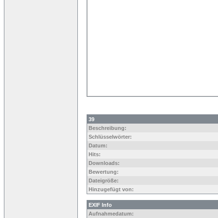
39
Beschreibung:
Schlüsselwörter:
Datum:
Hits:
Downloads:
Bewertung:
Dateigröße:
Hinzugefügt von:
EXIF Info
Aufnahmedatum: