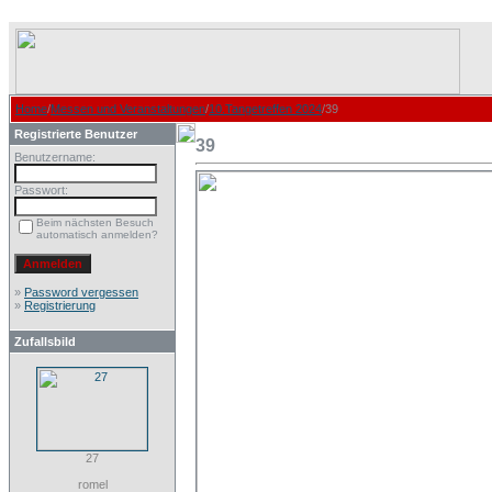
Home
/
Messen und Veranstaltungen
/
10.Tangetreffen 2024
/39
Registrierte Benutzer
39
Benutzername:
Passwort:
Beim nächsten Besuch
automatisch anmelden?
»
Password vergessen
»
Registrierung
Zufallsbild
27
romel