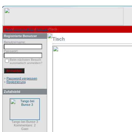
Home
/
Sonstige Bilder
/
Verkäufe
/Tisch
Registrierte Benutzer
Tisch
Benutzername:
Passwort:
Beim nächsten Besuch
automatisch anmelden?
»
Password vergessen
»
Registrierung
Zufallsbild
Tango bei Bunse 3
Kommentare: 2
Gast