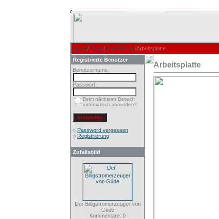
Home
/
Tango
/
Alter Räuber
/Arbeitsplatte
Registrierte Benutzer
Arbeitsplatte
Benutzername:
Passwort:
Beim nächsten Besuch
automatisch anmelden?
»
Password vergessen
»
Registrierung
Zufallsbild
Der Billigstromerzeuger von
Güde
Kommentare: 0