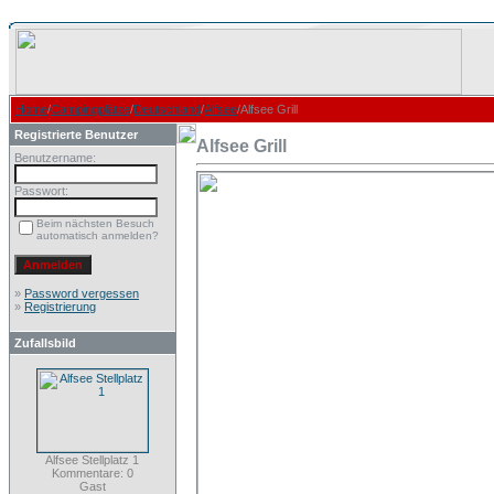
Home
/
Campingplätze
/
Deutschland
/
Alfsee
/Alfsee Grill
Registrierte Benutzer
Alfsee Grill
Benutzername:
Passwort:
Beim nächsten Besuch
automatisch anmelden?
»
Password vergessen
»
Registrierung
Zufallsbild
Alfsee Stellplatz 1
Kommentare: 0
Gast