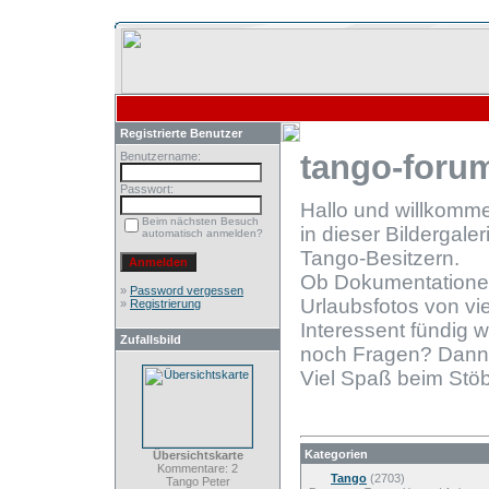
Registrierte Benutzer
tango-forum
Benutzername:
Passwort:
Hallo und willkomm
Beim nächsten Besuch
in dieser Bildergale
automatisch anmelden?
Tango-Besitzern.
Ob Dokumentationen
»
Password vergessen
Urlaubsfotos von vie
»
Registrierung
Interessent fündig 
Zufallsbild
noch Fragen? Dann
Viel Spaß beim Stöb
Kategorien
Übersichtskarte
Kommentare: 2
Tango
(2703)
Tango Peter