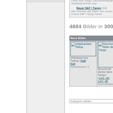
Fotos vom Tango, Um-und Anbaute
Detailaufnahmen usw.
Neuer S&F / Tango
(14)
Hier kommen alle Bilder vom neuen
Knaus S&F / Tango hinein
4884
Bilder in
30
Neue Bilder
Unbekanntes
Teil1qi
(
Balli
)
Balli
Kommentare: 0
Duschzelt
hinter dem
Tango
(
Lurz_de
)
Lurz_de
Kommentare