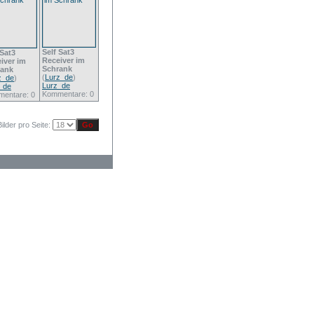
Self Sat3
 Sat3
Receiver im
iver im
Schrank
rank
(
Lurz_de
)
z_de
)
Lurz_de
_de
Kommentare: 0
entare: 0
Bilder pro Seite: