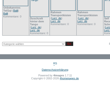
Unbekanntes
Teil1qi
(
Balli
)
Rahmen
Rahmen
Balli
Transportkisten
Transportkisten
Kommentare: 0
(
Lurz_de
)
(
Lurz_de
)
Duschzelt
Self
Lurz_de
Lurz_de
hinter dem
Rece
Kommentare: 0
Kommentare: 0
Tango
Sch
(
Lurz_de
)
(
Lur
Lurz_de
Lurz
Kommentare: 0
Komm
Datenschutzerklärung
Powered by
4images
1.7.11
Copyright © 2002-2026
4homepages.de