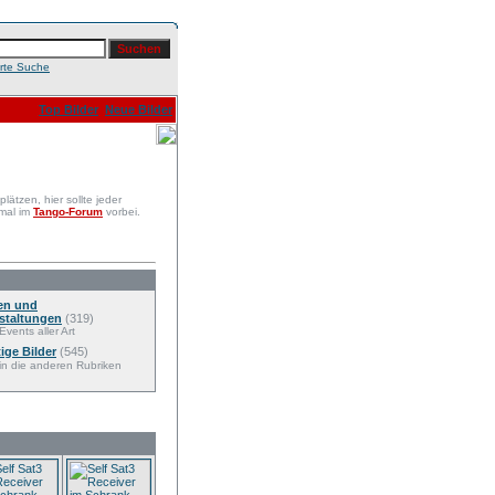
erte Suche
Top Bilder
Neue Bilder
ätzen, hier sollte jeder
 mal im
Tango-Forum
vorbei.
en und
staltungen
(319)
Events aller Art
ige Bilder
(545)
 in die anderen Rubriken