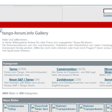
Erweit
tango-forum.info Gallery
Hallo und willkommen,
in dieser Bildergalerie findest Du viele Fotos von engagierten Tango-Besitzern.
Ob Dokumentationen von Um- und Anbauten, Teilelisten oder Urlaubsfotos von vielen Campingpl
Interessent fündig werden. Willst Du noch mehr erfahren oder hast noch Fragen? Dann schau
Viel Spaß beim Stöbern.
Kategorien
Tango
(2703)
Campingplätze
(1170)
Mess
Veran
Fotos vom Tango, Um-und Anbauten,
Der Name ist Programm - ein Bild sagt
Detailaufnahmen usw.
mehr als tausend Worte
Bilder von 
Neuer S&F / Tango
(14)
Zugfahrzeug
(133)
Sonst
Hier kommen alle Bilder vom neuen
Bilder und Detailaufnahmen von euren
Alles, was
Knaus S&F / Tango hinein
Zugfahrzeugen
nicht passt
4884
Bilder in
300
Kategorien.
Neue Bilder