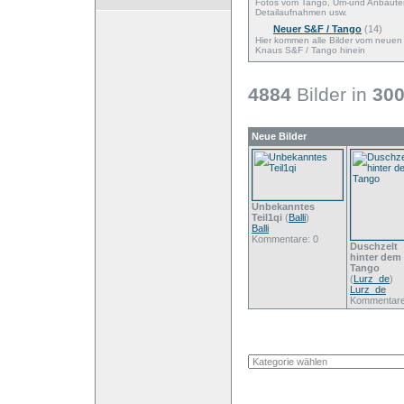
Fotos vom Tango, Um-und Anbaute
Detailaufnahmen usw.
Neuer S&F / Tango
(14)
Hier kommen alle Bilder vom neuen
Knaus S&F / Tango hinein
4884
Bilder in
30
Neue Bilder
Unbekanntes
Teil1qi
(
Balli
)
Balli
Kommentare: 0
Duschzelt
hinter dem
Tango
(
Lurz_de
)
Lurz_de
Kommentare