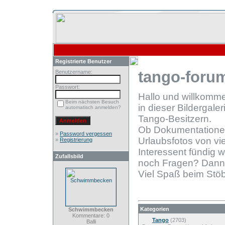
Registrierte Benutzer
tango-forum
Benutzername:
Passwort:
Hallo und willkomm
Beim nächsten Besuch
in dieser Bildergale
automatisch anmelden?
Tango-Besitzern.
Ob Dokumentationen
»
Password vergessen
Urlaubsfotos von vie
»
Registrierung
Interessent fündig 
Zufallsbild
noch Fragen? Dann
Viel Spaß beim Stöb
Kategorien
Schwimmbecken
Kommentare: 0
Tango
(2703)
Balli