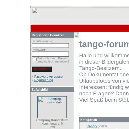
Registrierte Benutzer
tango-forum
Benutzername:
Passwort:
Hallo und willkomm
Beim nächsten Besuch
in dieser Bildergale
automatisch anmelden?
Tango-Besitzern.
Ob Dokumentationen
»
Password vergessen
Urlaubsfotos von vie
»
Registrierung
Interessent fündig 
Zufallsbild
noch Fragen? Dann
Viel Spaß beim Stöb
Kategorien
Camping Kaiserstuhl
Kommentare: 0
Tango
(2703)
Pitti