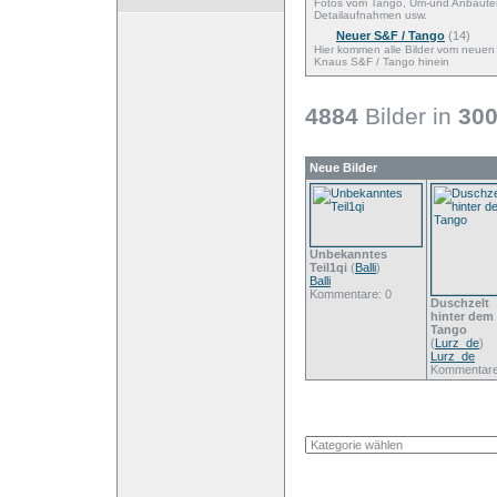
Fotos vom Tango, Um-und Anbaute
Detailaufnahmen usw.
Neuer S&F / Tango
(14)
Hier kommen alle Bilder vom neuen
Knaus S&F / Tango hinein
4884
Bilder in
30
Neue Bilder
Unbekanntes
Teil1qi
(
Balli
)
Balli
Kommentare: 0
Duschzelt
hinter dem
Tango
(
Lurz_de
)
Lurz_de
Kommentare