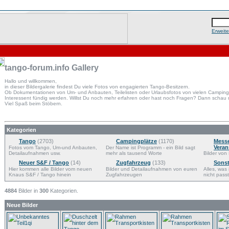
Erweit
tango-forum.info Gallery
Hallo und willkommen,
in dieser Bildergalerie findest Du viele Fotos von engagierten Tango-Besitzern.
Ob Dokumentationen von Um- und Anbauten, Teilelisten oder Urlaubsfotos von vielen Campingpl
Interessent fündig werden. Willst Du noch mehr erfahren oder hast noch Fragen? Dann schau
Viel Spaß beim Stöbern.
Kategorien
Tango
(2703)
Campingplätze
(1170)
Mess
Veran
Fotos vom Tango, Um-und Anbauten,
Der Name ist Programm - ein Bild sagt
Detailaufnahmen usw.
mehr als tausend Worte
Bilder von 
Neuer S&F / Tango
(14)
Zugfahrzeug
(133)
Sonst
Hier kommen alle Bilder vom neuen
Bilder und Detailaufnahmen von euren
Alles, was
Knaus S&F / Tango hinein
Zugfahrzeugen
nicht passt
4884
Bilder in
300
Kategorien.
Neue Bilder