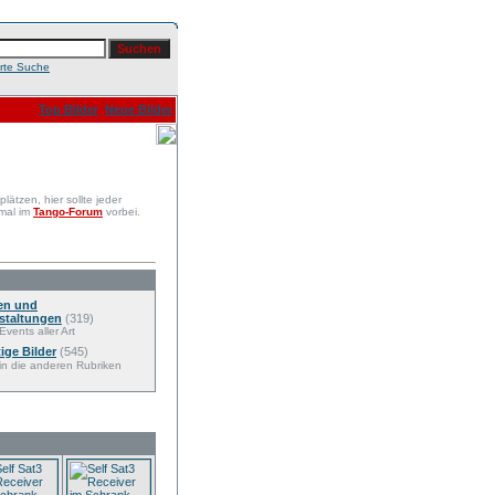
erte Suche
Top Bilder
Neue Bilder
ätzen, hier sollte jeder
 mal im
Tango-Forum
vorbei.
en und
staltungen
(319)
Events aller Art
ige Bilder
(545)
 in die anderen Rubriken