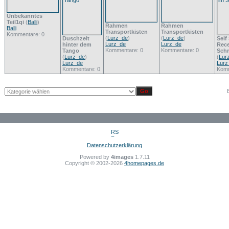
Unbekanntes
Teil1qi
(
Balli
)
Rahmen
Rahmen
Balli
Transportkisten
Transportkisten
Kommentare: 0
(
Lurz_de
)
(
Lurz_de
)
Duschzelt
Self
Lurz_de
Lurz_de
hinter dem
Rece
Kommentare: 0
Kommentare: 0
Tango
Sch
(
Lurz_de
)
(
Lur
Lurz_de
Lurz
Kommentare: 0
Komm
Datenschutzerklärung
Powered by
4images
1.7.11
Copyright © 2002-2026
4homepages.de