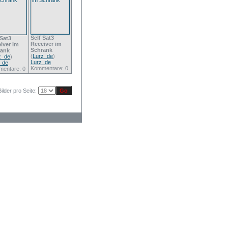
Self Sat3
 Sat3
Receiver im
iver im
Schrank
rank
(
Lurz_de
)
z_de
)
Lurz_de
_de
Kommentare: 0
entare: 0
Bilder pro Seite: