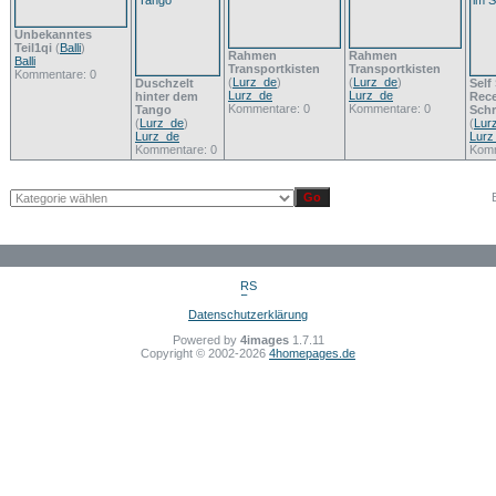
Unbekanntes
Teil1qi
(
Balli
)
Rahmen
Rahmen
Balli
Transportkisten
Transportkisten
Kommentare: 0
(
Lurz_de
)
(
Lurz_de
)
Duschzelt
Self
Lurz_de
Lurz_de
hinter dem
Rece
Kommentare: 0
Kommentare: 0
Tango
Sch
(
Lurz_de
)
(
Lur
Lurz_de
Lurz
Kommentare: 0
Komm
Datenschutzerklärung
Powered by
4images
1.7.11
Copyright © 2002-2026
4homepages.de