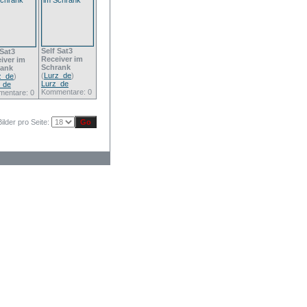
Self Sat3
 Sat3
Receiver im
iver im
Schrank
rank
(
Lurz_de
)
z_de
)
Lurz_de
_de
Kommentare: 0
entare: 0
Bilder pro Seite: