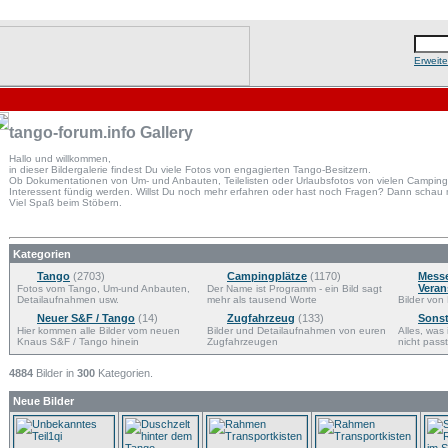
Erweit
tango-forum.info Gallery
Hallo und willkommen,
in dieser Bildergalerie findest Du viele Fotos von engagierten Tango-Besitzern.
Ob Dokumentationen von Um- und Anbauten, Teilelisten oder Urlaubsfotos von vielen Campingpl
Interessent fündig werden. Willst Du noch mehr erfahren oder hast noch Fragen? Dann schau
Viel Spaß beim Stöbern.
Kategorien
Tango
(2703)
Campingplätze
(1170)
Mess
Veran
Fotos vom Tango, Um-und Anbauten,
Der Name ist Programm - ein Bild sagt
Detailaufnahmen usw.
mehr als tausend Worte
Bilder von 
Neuer S&F / Tango
(14)
Zugfahrzeug
(133)
Sonst
Hier kommen alle Bilder vom neuen
Bilder und Detailaufnahmen von euren
Alles, was
Knaus S&F / Tango hinein
Zugfahrzeugen
nicht passt
4884
Bilder in
300
Kategorien.
Neue Bilder