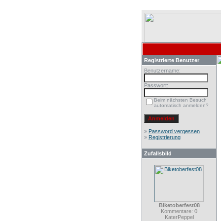
Registrierte Benutzer
Benutzername:
Passwort:
Beim nächsten Besuch
automatisch anmelden?
»
Password vergessen
»
Registrierung
Zufallsbild
Biketoberfest08
Kommentare: 0
KaterPeppel