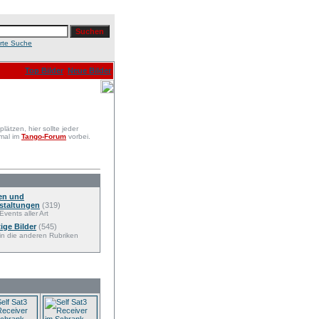
erte Suche
Top Bilder
Neue Bilder
ätzen, hier sollte jeder
 mal im
Tango-Forum
vorbei.
en und
staltungen
(319)
Events aller Art
ige Bilder
(545)
 in die anderen Rubriken