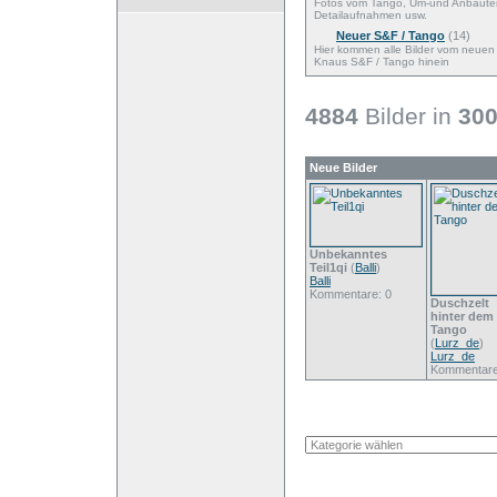
Fotos vom Tango, Um-und Anbaute
Detailaufnahmen usw.
Neuer S&F / Tango
(14)
Hier kommen alle Bilder vom neuen
Knaus S&F / Tango hinein
4884
Bilder in
30
Neue Bilder
Unbekanntes
Teil1qi
(
Balli
)
Balli
Kommentare: 0
Duschzelt
hinter dem
Tango
(
Lurz_de
)
Lurz_de
Kommentare