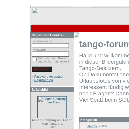
Registrierte Benutzer
tango-forum
Benutzername:
Passwort:
Hallo und willkomm
Beim nächsten Besuch
in dieser Bildergale
automatisch anmelden?
Tango-Besitzern.
Ob Dokumentationen
»
Password vergessen
Urlaubsfotos von vie
»
Registrierung
Interessent fündig 
Zufallsbild
noch Fragen? Dann
Viel Spaß beim Stöb
Kategorien
Aspen Camping am Abend
Kommentare: 1
Tango
(2703)
Gast