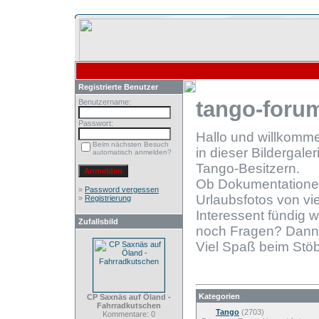
Registrierte Benutzer
tango-forum
Benutzername:
Passwort:
Hallo und willkomm
Beim nächsten Besuch
in dieser Bildergale
automatisch anmelden?
Tango-Besitzern.
Ob Dokumentationen
»
Password vergessen
Urlaubsfotos von vie
»
Registrierung
Interessent fündig 
Zufallsbild
noch Fragen? Dann
Viel Spaß beim Stöb
Kategorien
CP Saxnäs auf Öland -
Fahrradkutschen
Tango
(2703)
Kommentare: 0