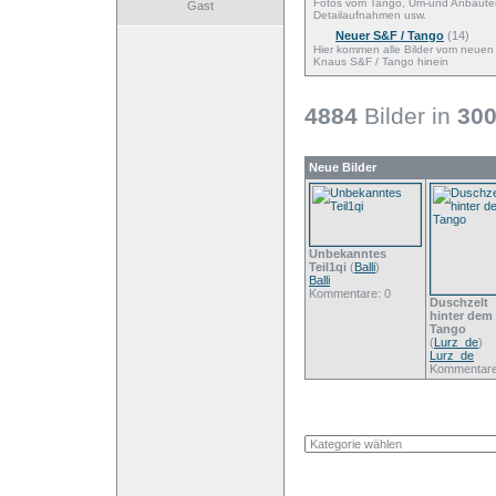
Fotos vom Tango, Um-und Anbaute
Gast
Detailaufnahmen usw.
Neuer S&F / Tango
(14)
Hier kommen alle Bilder vom neuen
Knaus S&F / Tango hinein
4884
Bilder in
30
Neue Bilder
Unbekanntes
Teil1qi
(
Balli
)
Balli
Kommentare: 0
Duschzelt
hinter dem
Tango
(
Lurz_de
)
Lurz_de
Kommentare