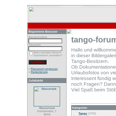
Registrierte Benutzer
tango-forum
Benutzername:
Passwort:
Hallo und willkomm
Beim nächsten Besuch
in dieser Bildergale
automatisch anmelden?
Tango-Besitzern.
Ob Dokumentationen
»
Password vergessen
Urlaubsfotos von vie
»
Registrierung
Interessent fündig 
Zufallsbild
noch Fragen? Dann
Viel Spaß beim Stöb
Kategorien
Wassertank
Kommentare: 1
Tango
(2703)
flykai