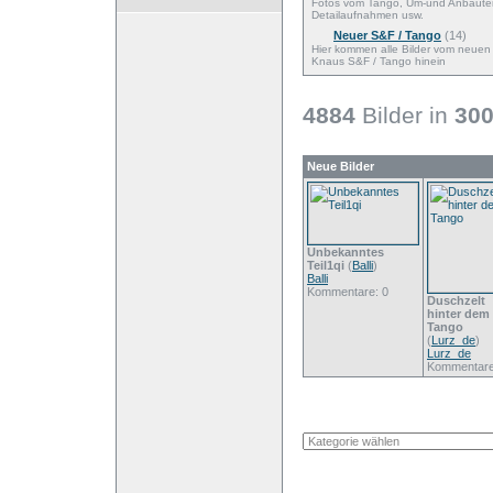
Fotos vom Tango, Um-und Anbaute
Detailaufnahmen usw.
Neuer S&F / Tango
(14)
Hier kommen alle Bilder vom neuen
Knaus S&F / Tango hinein
4884
Bilder in
30
Neue Bilder
Unbekanntes
Teil1qi
(
Balli
)
Balli
Kommentare: 0
Duschzelt
hinter dem
Tango
(
Lurz_de
)
Lurz_de
Kommentare