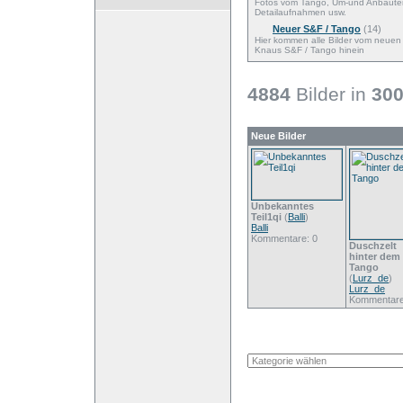
Fotos vom Tango, Um-und Anbaute
Detailaufnahmen usw.
Neuer S&F / Tango
(14)
Hier kommen alle Bilder vom neuen
Knaus S&F / Tango hinein
4884
Bilder in
30
Neue Bilder
Unbekanntes
Teil1qi
(
Balli
)
Balli
Kommentare: 0
Duschzelt
hinter dem
Tango
(
Lurz_de
)
Lurz_de
Kommentare