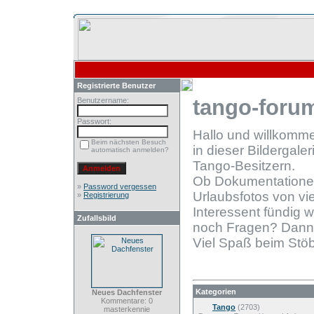
Registrierte Benutzer
tango-forum
Benutzername:
Passwort:
Hallo und willkomm
Beim nächsten Besuch
in dieser Bildergale
automatisch anmelden?
Tango-Besitzern.
Ob Dokumentationen
»
Password vergessen
Urlaubsfotos von vie
»
Registrierung
Interessent fündig 
Zufallsbild
noch Fragen? Dann
Viel Spaß beim Stöb
Kategorien
Neues Dachfenster
Kommentare: 0
Tango
(2703)
masterkennie