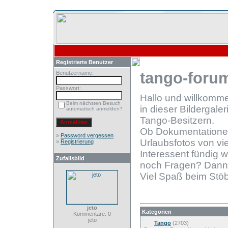
Registrierte Benutzer
tango-forum
Benutzername:
Passwort:
Hallo und willkomm
Beim nächsten Besuch
in dieser Bildergale
automatisch anmelden?
Tango-Besitzern.
Ob Dokumentationen
»
Password vergessen
Urlaubsfotos von vie
»
Registrierung
Interessent fündig 
Zufallsbild
noch Fragen? Dann
Viel Spaß beim Stöb
jeto
Kategorien
Kommentare: 0
jeto
Tango
(2703)