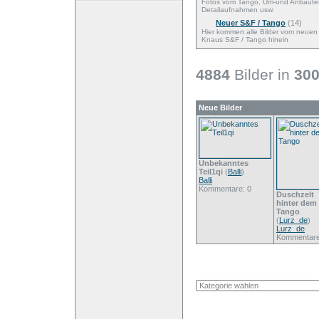
Fotos vom Tango, Um-und Anbaute
Detailaufnahmen usw.
Neuer S&F / Tango
(14)
Hier kommen alle Bilder vom neuen
Knaus S&F / Tango hinein
4884
Bilder in
30
Neue Bilder
Unbekanntes
Teil1qi
(
Balli
)
Balli
Kommentare: 0
Duschzelt
hinter dem
Tango
(
Lurz_de
)
Lurz_de
Kommentare