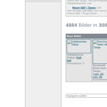
Fotos vom Tango, Um-und Anbaute
Detailaufnahmen usw.
Neuer S&F / Tango
(14)
Hier kommen alle Bilder vom neuen
Knaus S&F / Tango hinein
4884
Bilder in
30
Neue Bilder
Unbekanntes
Teil1qi
(
Balli
)
Balli
Kommentare: 0
Duschzelt
hinter dem
Tango
(
Lurz_de
)
Lurz_de
Kommentare