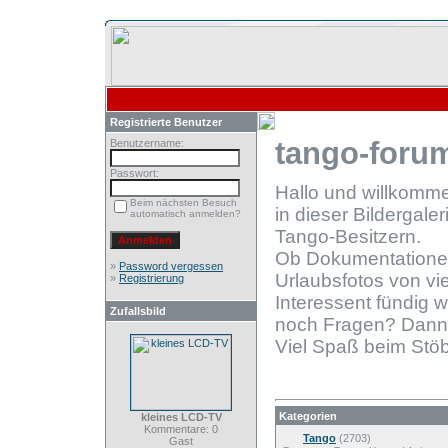
Registrierte Benutzer
tango-forum
Benutzername:
Passwort:
Hallo und willkomm
Beim nächsten Besuch
in dieser Bildergale
automatisch anmelden?
Tango-Besitzern.
Ob Dokumentationen
»
Password vergessen
Urlaubsfotos von vie
»
Registrierung
Interessent fündig 
Zufallsbild
noch Fragen? Dann
Viel Spaß beim Stöb
Kategorien
kleines LCD-TV
Kommentare: 0
Tango
(2703)
Gast