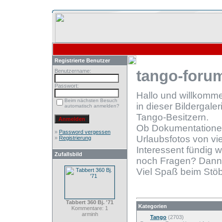
Registrierte Benutzer
tango-forum
Benutzername:
Passwort:
Hallo und willkomm
Beim nächsten Besuch
in dieser Bildergale
automatisch anmelden?
Tango-Besitzern.
Ob Dokumentationen
»
Password vergessen
Urlaubsfotos von vie
»
Registrierung
Interessent fündig 
Zufallsbild
noch Fragen? Dann
Viel Spaß beim Stöb
Tabbert 360 Bj. '71
Kategorien
Kommentare: 1
arminh
Tango
(2703)