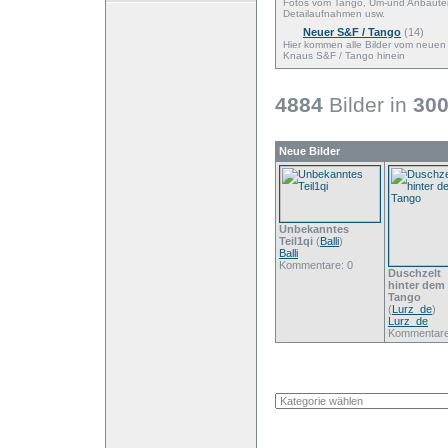
Fotos vom Tango, Um-und Anbaute
Detailaufnahmen usw.
Neuer S&F / Tango
(14)
Hier kommen alle Bilder vom neuen
Knaus S&F / Tango hinein
4884
Bilder in
30
Neue Bilder
Unbekanntes
Teil1qi
(
Balli
)
Balli
Kommentare: 0
Duschzelt
hinter dem
Tango
(
Lurz_de
)
Lurz_de
Kommentare