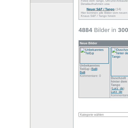
Fotos vom Tango, Um-und Anbaute
Detailaufnahmen usw.
Neuer S&F / Tango
(14)
Hier kommen alle Bilder vom neuen
Knaus S&F / Tango hinein
4884
Bilder in
30
Neue Bilder
Unbekanntes
Teil1qi
(
Balli
)
Balli
Kommentare: 0
Duschzelt
hinter dem
Tango
(
Lurz_de
)
Lurz_de
Kommentare