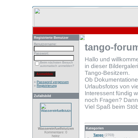
Registrierte Benutzer
tango-forum
Benutzername:
Passwort:
Hallo und willkomm
Beim nächsten Besuch
in dieser Bildergale
automatisch anmelden?
Tango-Besitzern.
Ob Dokumentationen
»
Password vergessen
Urlaubsfotos von vie
»
Registrierung
Interessent fündig 
Zufallsbild
noch Fragen? Dann
Viel Spaß beim Stöb
Kategorien
Wassereinfuellstutzen
Kommentare: 0
Tango
(2703)
heinz