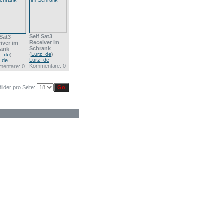
Self Sat3
 Sat3
Receiver im
iver im
Schrank
rank
(
Lurz_de
)
z_de
)
Lurz_de
_de
Kommentare: 0
entare: 0
Bilder pro Seite: