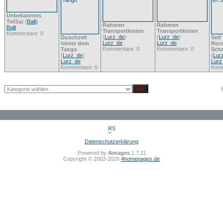
Unbekanntes
Teil1qi
(
Balli
)
Rahmen
Rahmen
Balli
Transportkisten
Transportkisten
Kommentare: 0
(
Lurz_de
)
(
Lurz_de
)
Duschzelt
Self
Lurz_de
Lurz_de
hinter dem
Rece
Kommentare: 0
Kommentare: 0
Tango
Sch
(
Lurz_de
)
(
Lur
Lurz_de
Lurz
Kommentare: 0
Komm
Datenschutzerklärung
Powered by
4images
1.7.11
Copyright © 2002-2026
4homepages.de