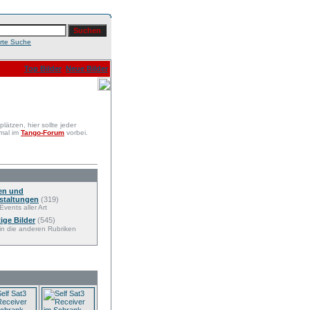
erte Suche
Top Bilder
Neue Bilder
ätzen, hier sollte jeder
 mal im
Tango-Forum
vorbei.
en und
staltungen
(319)
Events aller Art
ige Bilder
(545)
 in die anderen Rubriken