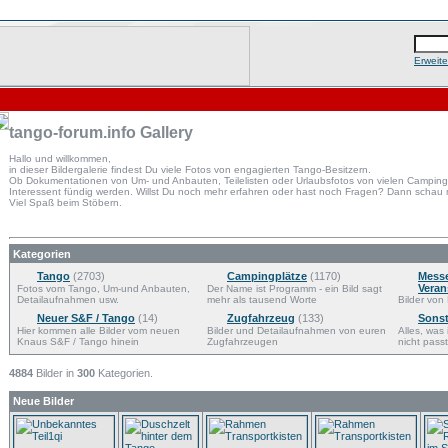
Erweit
tango-forum.info Gallery
Hallo und willkommen,
in dieser Bildergalerie findest Du viele Fotos von engagierten Tango-Besitzern.
Ob Dokumentationen von Um- und Anbauten, Teilelisten oder Urlaubsfotos von vielen Campingpl
Interessent fündig werden. Willst Du noch mehr erfahren oder hast noch Fragen? Dann schau
Viel Spaß beim Stöbern.
Kategorien
Tango
(2703)
Campingplätze
(1170)
Mess
Veran
Fotos vom Tango, Um-und Anbauten,
Der Name ist Programm - ein Bild sagt
Detailaufnahmen usw.
mehr als tausend Worte
Bilder von 
Neuer S&F / Tango
(14)
Zugfahrzeug
(133)
Sonst
Hier kommen alle Bilder vom neuen
Bilder und Detailaufnahmen von euren
Alles, was
Knaus S&F / Tango hinein
Zugfahrzeugen
nicht passt
4884
Bilder in
300
Kategorien.
Neue Bilder